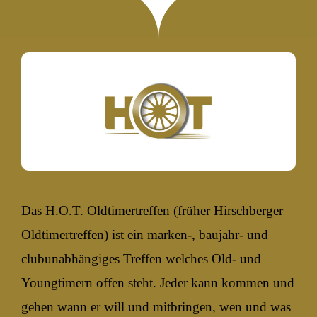
Das H.O.T. Oldtimertreffen (früher Hirschberger
Oldtimertreffen) ist ein marken-, baujahr- und
clubunabhängiges Treffen welches Old- und
Youngtimern offen steht. Jeder kann kommen und
gehen wann er will und mitbringen, wen und was