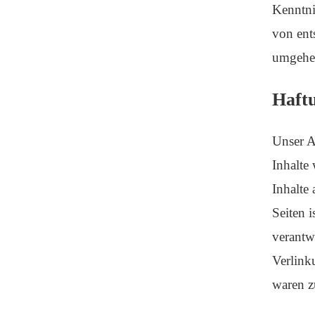
Kenntni
von ent
umgehen
Haftu
Unser A
Inhalte
Inhalte
Seiten i
verantw
Verlink
waren z