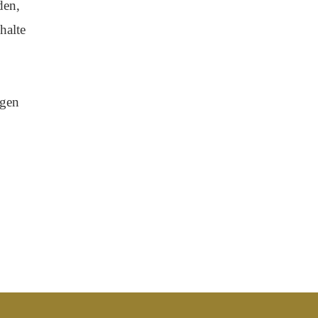
den,
halte
ngen