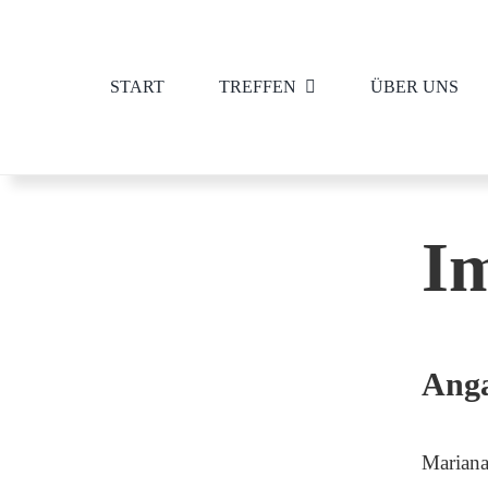
Zum
Inhalt
START
TREFFEN
ÜBER UNS
springen
I
Ang
Mariana