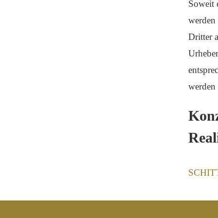
Soweit d
werden 
Dritter 
Urheber
entspre
werden 
Konz
Real
SCHITT