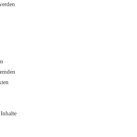
werden
en
fremden
kten
Inhalte