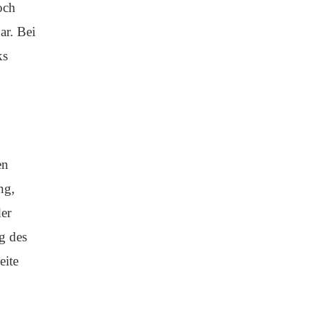
och
ar. Bei
ks
en
ng,
der
g des
eite