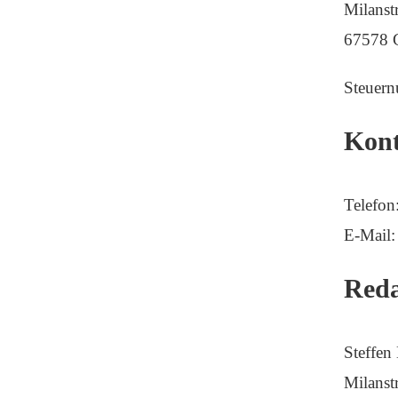
Milanstr
67578 
Steuer
Kon
Telefo
E-Mail:
Reda
Steffen
Milanstr