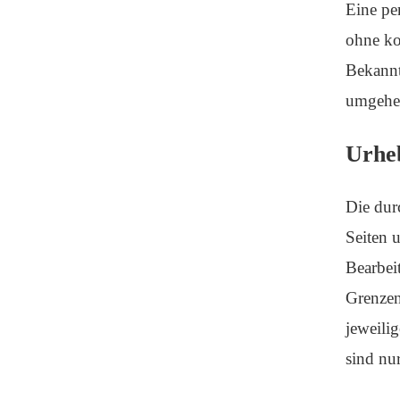
Eine per
ohne ko
Bekannt
umgehen
Urhe
Die durc
Seiten 
Bearbei
Grenzen
jeweili
sind nu