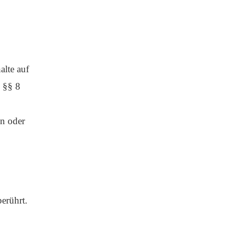
alte auf
h §§ 8
en oder
erührt.