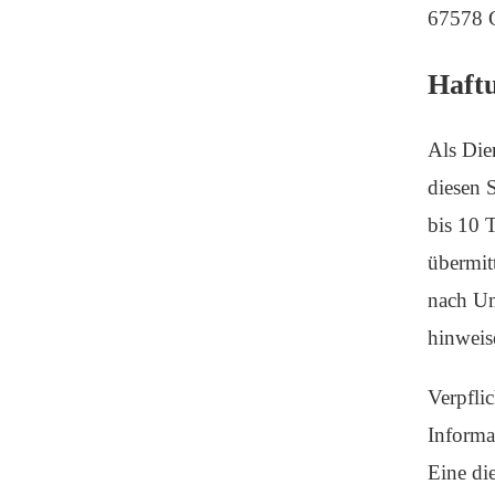
67578 
Haftu
Als Die
diesen 
bis 10 
übermit
nach Um
hinweis
Verpfli
Informa
Eine di