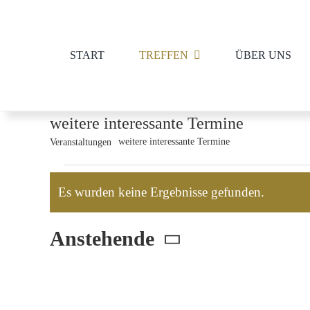
Zum
Inhalt
START
TREFFEN
ÜBER UNS
springen
weitere interessante Termine
weitere interessante Termine
Veranstaltungen
Veranstaltungen
Es wurden keine Ergebnisse gefunden.
Hinweis
Anstehende
Datum
wählen.